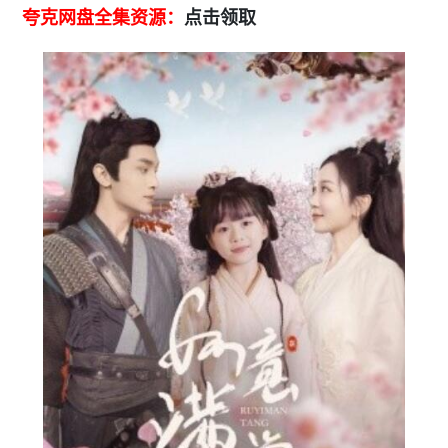
夸克网盘全集资源：
点击领取