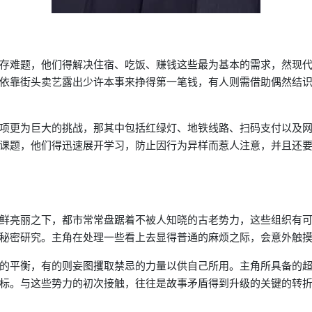
存难题，他们得解决住宿、吃饭、赚钱这些最为基本的需求，然现
依靠街头卖艺露出少许本事来挣得第一笔钱，有人则需借助偶然结
项更为巨大的挑战，那其中包括红绿灯、地铁线路、扫码支付以及
课题，他们得迅速展开学习，防止因行为异样而惹人注意，并且还
鲜亮丽之下，都市常常盘踞着不被人知晓的古老势力，这些组织有
秘密研究。主角在处理一些看上去显得普通的麻烦之际，会意外触
的平衡，有的则妄图攫取禁忌的力量以供自己所用。主角所具备的
标。与这些势力的初次接触，往往是故事矛盾得到升级的关键的转