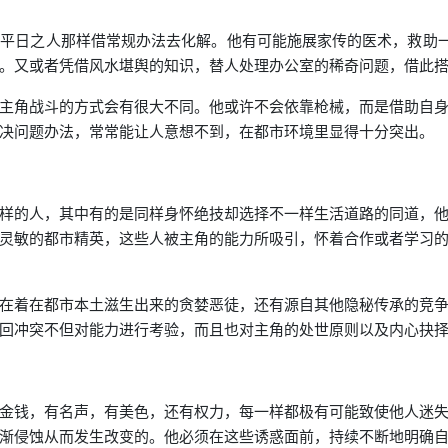
平日之人那样借常规办法去化解。他有可能施展家传的医术，救助一
。又或者凭借风水堪舆的知识，替人处理办公室的稀奇问题，借此
主角战斗的方式会有很大不同。他或许不会依靠枪械，而是借助自
决问题办法，常常能让人意想不到，在都市环境里显得十分突出。
样的人，其中有的是同样身怀绝技却选择不一样生活道路的同道，
灵敏的都市精英，这些人被主角的能力所吸引，怀着合作或者学习
在着在都市本土滋生出来的贪婪恶徒，还有源自其他隐秘传承的竞
回冲突不但对能力进行考验，而且也对主角的处世原则以及内心抉
金钱，有名声，有美色，还有权力，每一样都极有可能致使他人迷
渐侵蚀从而发生改变的。他必须在这些诱惑面前，持续不断地明确