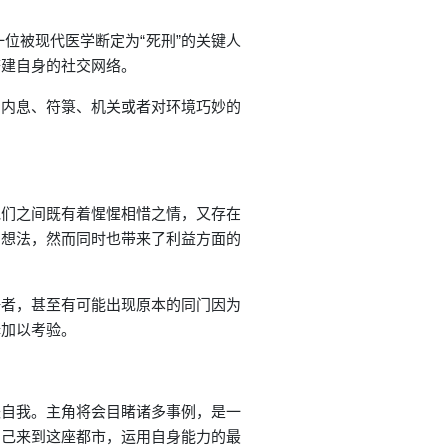
位被现代医学断定为“死刑”的关键人
搭建自身的社交网络。
身内息、符箓、机关或者对环境巧妙的
他们之间既有着惺惺相惜之情，又存在
的想法，然而同时也带来了利益方面的
争者，甚至有可能出现原本的同门因为
择加以考验。
失自我。主角将会目睹诸多事例，是一
自己来到这座都市，运用自身能力的最