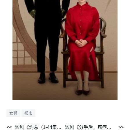
女频
都市
短剧《灼惹（1-44集）》全集免费在线观看
短剧《分手后，癌症晚期的我依然对前任念念不忘（1-60集）》全集免费在线观看