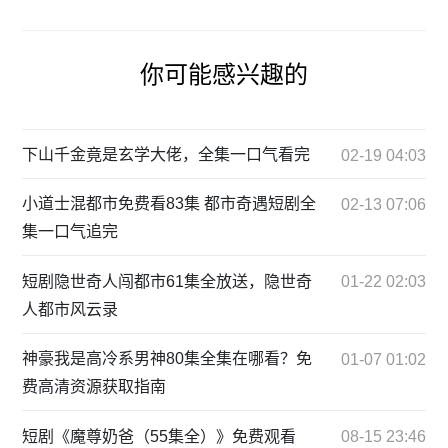
你可能感兴趣的
下山千金竟是玄学大佬，全集一口气看完
02-19 04:03
小道士混都市免费看83集 都市奇遇短剧全
02-13 07:06
集一口气追完
短剧隐世奇人闯都市61集全放送，隐世奇
01-22 02:03
人都市风云录
神豪我是高冷系男神80集全集在哪看？免
01-07 01:02
费高清资源获取指南
短剧《魔尊奶爸（55集全）》免费观看
08-15 23:46