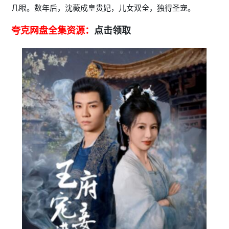
几眼。数年后，沈薇成皇贵妃，儿女双全，独得圣宠。
夸克网盘全集资源：
点击领取