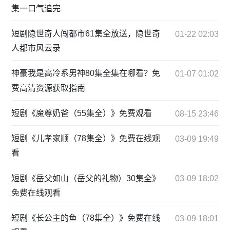
集一口气追完
短剧隐世奇人闯都市61集全放送，隐世奇
01-22 02:03
人都市风云录
神豪我是高冷系男神80集全集在哪看？免
01-07 01:02
费高清资源获取指南
短剧《魔尊奶爸（55集全）》免费观看
08-15 23:46
短剧《儿孝家顺（78集全）》免费在线观
03-09 19:49
看
短剧《岳父如山（岳父的礼物）30集全》
03-09 18:02
免费在线观看
短剧《长公主的鱼（78集全）》免费在线
03-09 18:01