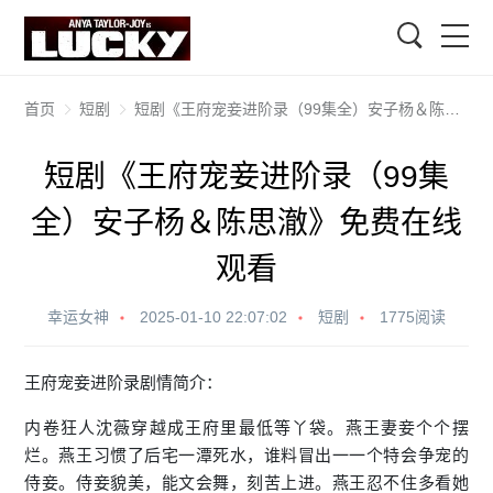
搜索
首页
短剧
短剧《王府宠妾进阶录（99集全）安子杨＆陈思澈》免费在线观看
短剧《王府宠妾进阶录（99集
全）安子杨＆陈思澈》免费在线
观看
幸运女神
2025-01-10 22:07:02
短剧
1775阅读
王府宠妾进阶录剧情简介：
内卷狂人沈薇穿越成王府里最低等丫袋。燕王妻妾个个摆
烂。燕王习惯了后宅一潭死水，谁料冒出一一个特会争宠的
侍妾。侍妾貌美，能文会舞，刻苦上进。燕王忍不住多看她